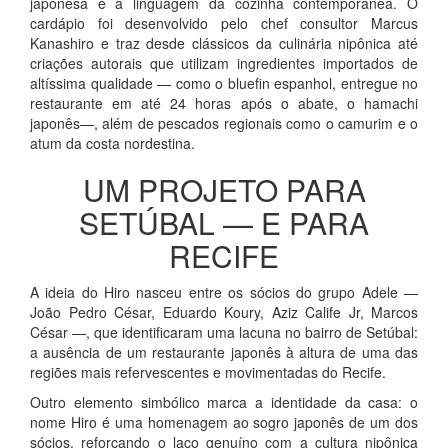
japonesa e a linguagem da cozinha contemporânea. O
cardápio foi desenvolvido pelo chef consultor Marcus
Kanashiro e traz desde clássicos da culinária nipônica até
criações autorais que utilizam ingredientes importados de
altíssima qualidade — como o bluefin espanhol, entregue no
restaurante em até 24 horas após o abate, o hamachi
japonês—, além de pescados regionais como o camurim e o
atum da costa nordestina.
UM PROJETO PARA
SETÚBAL — E PARA
RECIFE
A ideia do Hiro nasceu entre os sócios do grupo Adele —
João Pedro César, Eduardo Koury, Aziz Calife Jr, Marcos
César —, que identificaram uma lacuna no bairro de Setúbal:
a ausência de um restaurante japonês à altura de uma das
regiões mais refervescentes e movimentadas do Recife.
Outro elemento simbólico marca a identidade da casa: o
nome Hiro é uma homenagem ao sogro japonês de um dos
sócios, reforçando o laço genuíno com a cultura nipônica