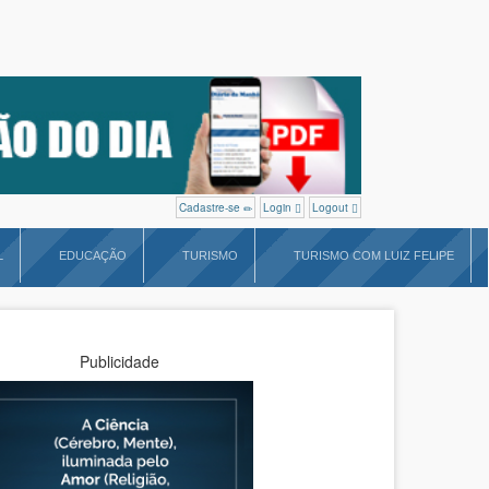
Cadastre-se
Login
Logout
L
EDUCAÇÃO
TURISMO
TURISMO COM LUIZ FELIPE
Publicidade