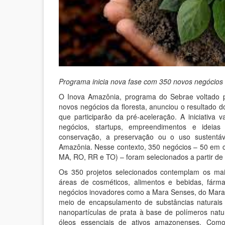
Programa inicia nova fase com 350 novos negócios 
O Inova Amazônia, programa do Sebrae voltado p
novos negócios da floresta, anunciou o resultado d
que participarão da pré-aceleração. A iniciativa 
negócios, startups, empreendimentos e idei
conservação, a preservação ou o uso sustentáv
Amazônia. Nesse contexto, 350 negócios – 50 em c
MA, RO, RR e TO) – foram selecionados a partir de 
Os 350 projetos selecionados contemplam os ma
áreas de cosméticos, alimentos e bebidas, fárm
negócios inovadores como a Mara Senses, do Mar
meio de encapsulamento de substâncias naturais 
nanopartículas de prata à base de polímeros na
óleos essenciais de ativos amazonenses. Co