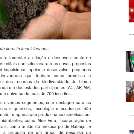
da floresta impulsionados
ara fomentar a criação e desenvolvimento de
os editais que selecionaram as novas propostas
vai impulsionar, apoiar e desenvolver pequenos
as inovadoras que tenham como premissa a
el dos recursos da biodiversidade do bioma
ada um dos estados participantes (AC, AP, AM,
um universo de mais de 700 inscritos.
is diversos segmentos, com destaque para as
acos e químicos, tecnologia e ecodesign. São
anhão, empresa que produz nanocosméticos por
hidratantes, como Aloe Vera, incorporação de
turais, como amido do mesocarpo de Babaçu, e
mo a proposta de um grupo de pesquisa da