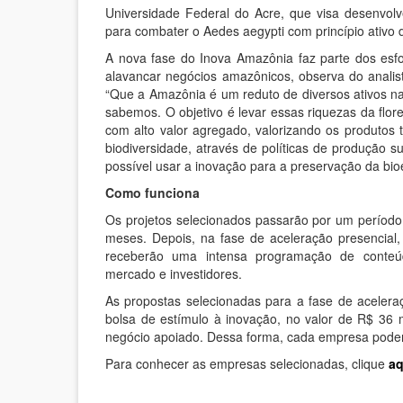
Universidade Federal do Acre, que visa desenvol
para combater o Aedes aegypti com princípio ativo 
A nova fase do Inova Amazônia faz parte dos e
alavancar negócios amazônicos, observa do analis
“Que a Amazônia é um reduto de diversos ativos na
sabemos. O objetivo é levar essas riquezas da flo
com alto valor agregado, valorizando os produtos t
biodiversidade, através de políticas de produção s
possível usar a inovação para a preservação da bio
Como funciona
Os projetos selecionados passarão por um período
meses. Depois, na fase de aceleração presencial
receberão uma intensa programação de conteú
mercado e investidores.
As propostas selecionadas para a fase de aceler
bolsa de estímulo à inovação, no valor de R$ 36 mi
negócio apoiado. Dessa forma, cada empresa poder
Para conhecer as empresas selecionadas, clique
aq